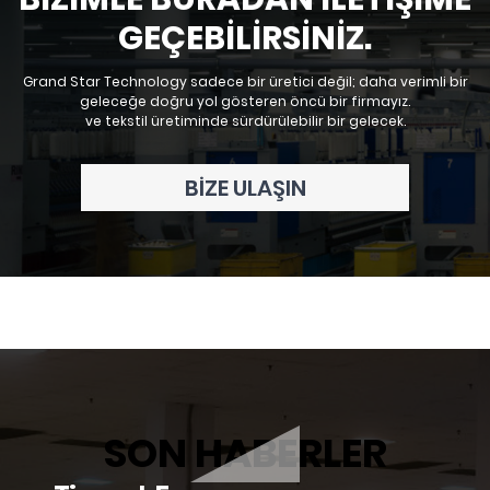
GEÇEBILIRSINIZ.
Grand Star Technology sadece bir üretici değil; daha verimli bir
geleceğe doğru yol gösteren öncü bir firmayız.
ve tekstil üretiminde sürdürülebilir bir gelecek.
BIZE ULAŞIN
SON HABERLER
51. Federal Giyim ve Tekstil