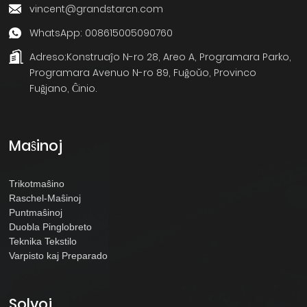
vincent@grandstarcn.com
WhatsApp: 008615005090760
Adreso:
Konstruaĵo N-ro 28, Areo A, Programara Parko,
Programara Avenuo N-ro 89, Fuĝoŭo, Provinco
Fuĝjano, Ĉinio.
Maŝinoj
Trikotmaŝino
Raschel-Maŝinoj
Puntmaŝinoj
Duobla Pinglobreto
Teknika Tekstilo
Varpisto kaj Preparado
Solvoj