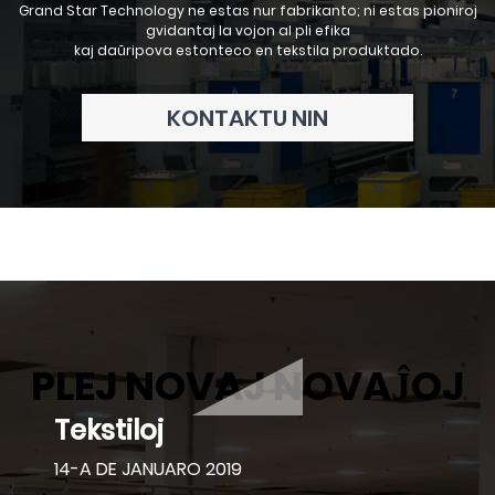
Grand Star Technology ne estas nur fabrikanto; ni estas pioniroj
gvidantaj la vojon al pli efika
kaj daŭripova estonteco en tekstila produktado.
KONTAKTU NIN
51-a Federacia Komerca
PLEJ NOVAJ NOVAĴOJ
Foiro por Vestaĵoj kaj
Tekstiloj
14-A DE JANUARO 2019