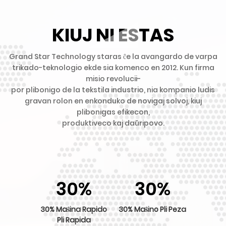
KIUJ NI ESTAS
Grand Star Technology staras ĉe la avangardo de varpa
trikado-teknologio ekde sia komenco en 2012. Kun firma
misio revolucii-
por plibonigo de la tekstila industrio, nia kompanio ludis
gravan rolon en enkonduko de novigaj solvoj, kiuj
plibonigas efikecon,
produktiveco kaj daŭripovo.
30
%
30
%
30% Maŝina Rapido
30% Maŝino Pli Peza
Pli Rapida