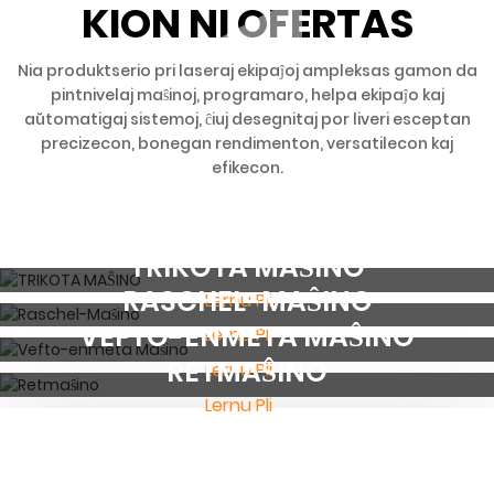
KION NI OFERTAS
Nia produktserio pri laseraj ekipaĵoj ampleksas gamon da
pintnivelaj maŝinoj, programaro, helpa ekipaĵo kaj
aŭtomatigaj sistemoj, ĉiuj desegnitaj por liveri esceptan
precizecon, bonegan rendimenton, versatilecon kaj
efikecon.
TRIKOTA MAŜINO
RASCHEL-MAŜINO
Lernu Pli
VEFTO-ENMETA MAŜINO
Lernu Pli
RETMAŜINO
Lernu Pli
Lernu Pli