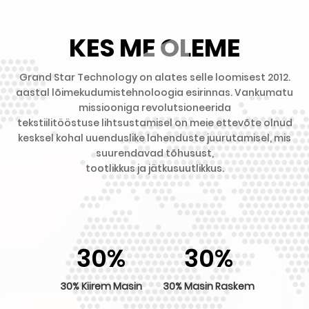
KES ME OLEME
Grand Star Technology on alates selle loomisest 2012.
aastal lõimekudumistehnoloogia esirinnas. Vankumatu
missiooniga revolutsioneerida
tekstiilitööstuse lihtsustamisel on meie ettevõte olnud
kesksel kohal uuenduslike lahenduste juurutamisel, mis
suurendavad tõhusust,
tootlikkus ja jätkusuutlikkus.
30
%
30
%
30% Kiirem Masin
30% Masin Raskem