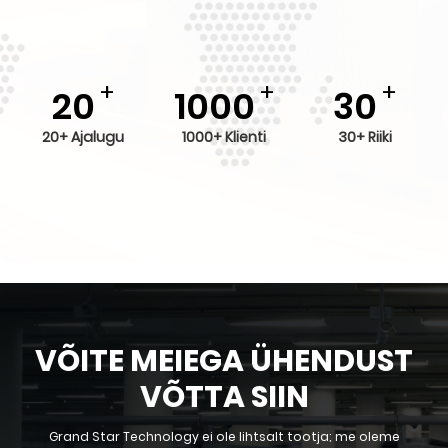
+
+
+
20
1000
30
20+ Ajalugu
1000+ Klienti
30+ Riiki
VÕITE MEIEGA ÜHENDUST
VÕTTA SIIN
Grand Star Technology ei ole lihtsalt tootja; me oleme