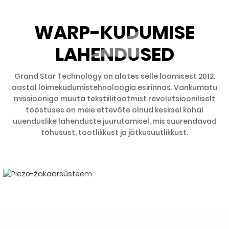
WARP-KUDUMISE
LAHENDUSED
Grand Star Technology on alates selle loomisest 2012.
aastal lõimekudumistehnoloogia esirinnas. Vankumatu
missiooniga muuta tekstiilitootmist revolutsiooniliselt
tööstuses on meie ettevõte olnud kesksel kohal
uuenduslike lahenduste juurutamisel, mis suurendavad
tõhusust, tootlikkust ja jätkusuutlikkust.
CAD-tarkvara