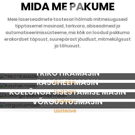
MIDA ME PAKUME
Meie laserseadmete tootesari hõlmab mitmesuguseid
tipptasemel masinaid, tarkvara, abiseadmeid ja
automatiseerimissüsteeme, mis kõik on loodud pakkuma
erakordset täpsust, suurepärast jõudlust, mitmekülgsust
ja tõhusust.
TRIKOTIKAMASIN
RASCHELI MASIN
Lisateave
KOELÕNGA SISESTAMISE MASIN
Lisateave
VÕRGUSTUSMASIN
Lisateave
Lisateave