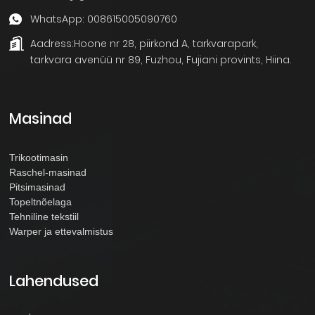
WhatsApp: 008615005090760
Aadress:
Hoone nr 28, piirkond A, tarkvarapark,
tarkvara avenüü nr 89, Fuzhou, Fujiani provints, Hiina.
Masinad
Trikootimasin
Raschel-masinad
Pitsimasinad
Topeltnõelaga
Tehniline tekstiil
Warper ja ettevalmistus
Lahendused