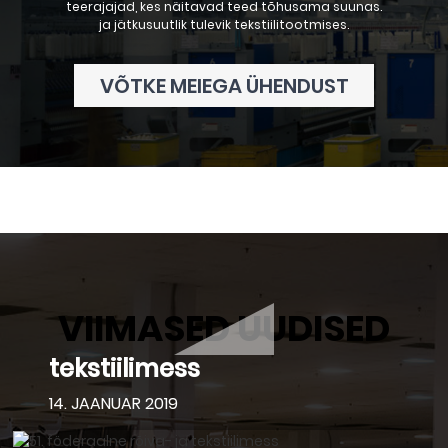
teerajajad, kes näitavad teed tõhusama suunas.
ja jätkusuutlik tulevik tekstiilitootmises.
VÕTKE MEIEGA ÜHENDUST
VIIMASED UUDISED
51. föderaalne rõiva- ja
tekstiilimess
14. JAANUAR 2019