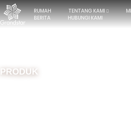
RUMAH
TENTANG KAMI
M
BERITA
HUBUNGI KAMI
PRODUK
Laman Utama
Mesin
Mesin Raschel
TRICOT DENGAN 2 BAR
RASCHEL ELASTIK
REN
TRICOT DENGAN 3 BAR
JACQUARD RASCHEL
LACE
TRICOT 4 BAR DAN
LANGSIR JACQUARD
ELEK
BANYAK LAGI
BAR
TRIKOT DENGAN