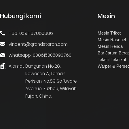
Hubungi kami
Mesin
+86-0591-87865886
Mesin Trikot
Mesin Raschel
vincent@grandstarcn.com
Mesin Renda
Bar Jarum Berg
whatsapp: 008615005090760
Tekstil Teknikal
Alamat:
Bangunan No.28,
Warper & Perse
Kawasan A, Taman
Perisian, No.89 Software
Avenue, Fuzhou, Wilayah
Fujian, China.