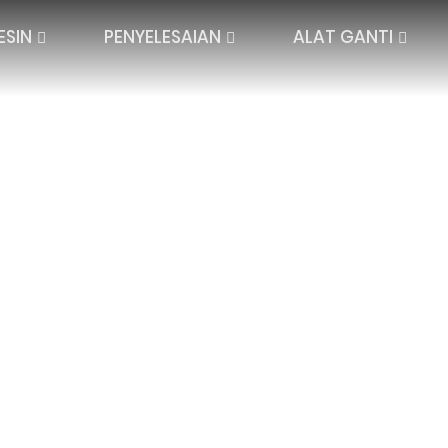
ESIN
PENYELESAIAN
ALAT GANTI
DA JACQUARD
BAR JARUM TUNGGAL
TEKSTIL PENGATU
 FALLPLATE
BAR JARUM BERGANDA
JARAK
TRONIK BERBILANG
PENGATUR JARA
JACQUARD
JARAK TINGGI