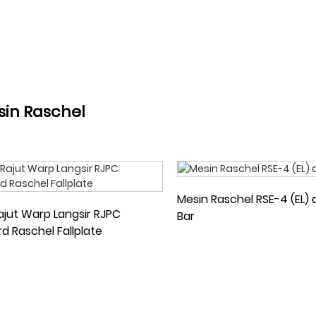
SELIMUT DAN SEL
MEWAH
LANCAR
in Raschel
Mesin Raschel RSE-4 (EL)
ajut Warp Langsir RJPC
Bar
d Raschel Fallplate