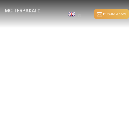
MC TERPAKAI
HUBUNGI KAMI
R
IKATAN JAHITAN
MELEDING LANGSUNG
SISIPAN PAKAN HKS
MELEDING SPANDEKS
K
RS SISIPAN PAKAN
MELEDING BERPECAH