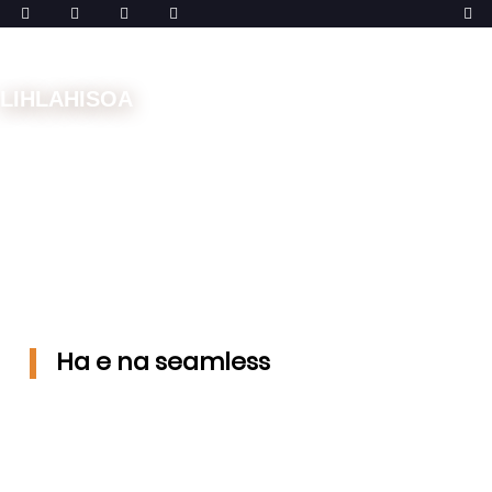
LIHLAHISOA
Lehae
Mechini
Bara ea Linalete Tse Pedi
Ha e na
seamless
Ha e na seamless