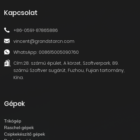
Kapcsolat
+86-0591-87865886
vincent@grandstarcn.com
WhatsApp: 008615005090760
Cím:
28. számú épület, A körzet, Szoftverpark, 89.
számú Szoftver sugárút, Fuzhou, Fujian tartomány,
Kína.
Gépek
Trikógép
Raschel-gépek
Csipkekészítő gépek