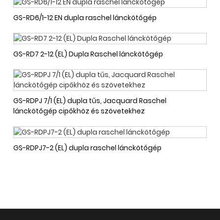
GS-RD6/1-12 EN dupla raschel lánckötőgép
GS-RD7 2-12 (EL) Dupla Raschel lánckötőgép
GS-RDPJ 7/1 (EL) dupla tűs, Jacquard Raschel
lánckötőgép cipőkhöz és szövetekhez
GS-RDPJ7-2 (EL) dupla raschel lánckötőgép