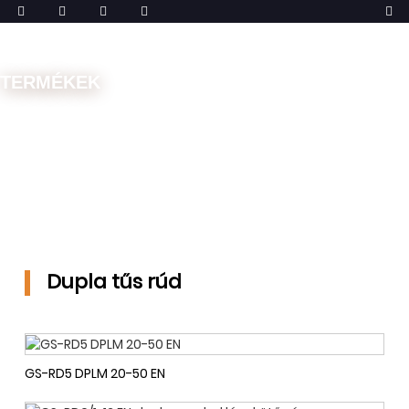
TERMÉKEK
Otthon
Gépek
Hálógép
Dupla tűs rúd
Dupla tűs rúd
GS-RD5 DPLM 20-50 EN