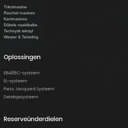
Trikotmasine
Raschel-masines
Kantmasines
Dûbele naaldbalke
Technysk tekstyl
Warper & Tarieding
Oplossingen
EBA/EBC-systeem
EL-systeem
Piezo Jacquard Systeem
Deteksjesysteem
Reserveûnderdielen