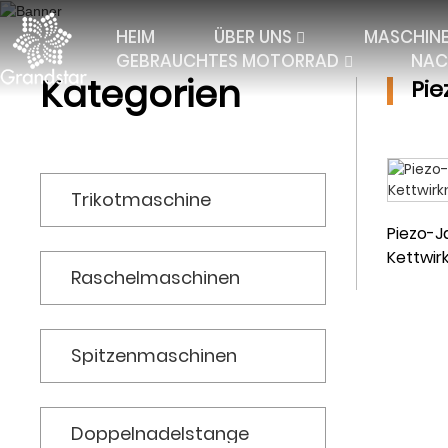
HEIM
ÜBER UNS
MASCHIN
GEBRAUCHTES MOTORRAD
NAC
Kategorien
Pi
Trikotmaschine
Piezo-J
Kettwir
Raschelmaschinen
TRIKOT MIT 2 STREIFEN
ELASTISCHES RASCHEL
JACQ
TRIKOT MIT 3 STREIFEN
JACQUARD-RASCHEL
FALL
Spitzenmaschinen
TRICOT 4 BARS AND
JACQUARD-VORHANG
MULT
MORE
TRIKOT MIT JACQUARD
Doppelnadelstange