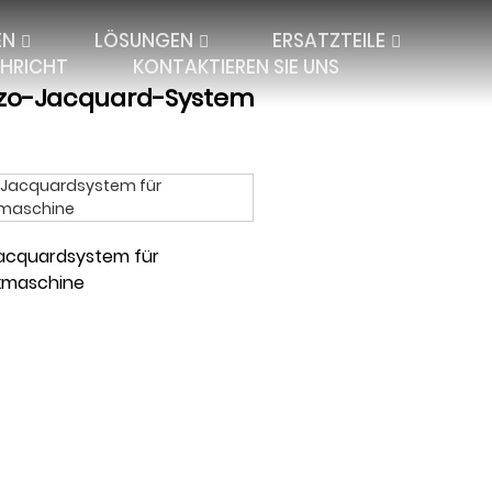
EN
LÖSUNGEN
ERSATZTEILE
HRICHT
KONTAKTIEREN SIE UNS
ezo-Jacquard-System
acquardsystem für
kmaschine
UARD-SPITZE
EINZELNADELSTANGE
ABSTANDSTEXTILI
PLATE LACE
DOPPELNADELSTANGE
JACQUARD-
IBAR ELECTRONIC
ABSTANDSHALTER
GROSSE ENTFERN
DECKEN UND