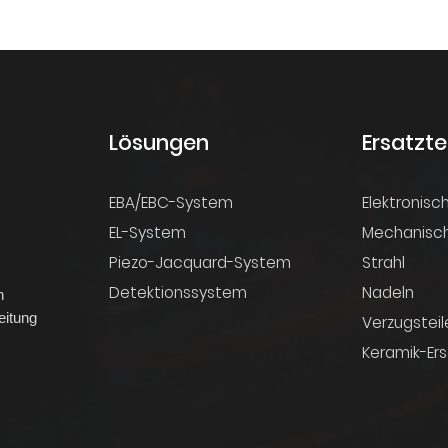
Lösungen
Ersatzte
EBA/EBC-System
Elektronisch
n
EL-System
Mechanisch
Piezo-Jacquard-System
Strahl
Detektionssystem
Nadeln
n
eitung
Verzugsteil
Keramik-Ers