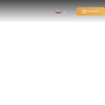
KONTAKT
EN
NAHTVERKLEBUNG
KETT-EINFÜGUNG HKS
DIREKTE VERFORMUNG
SCHUSSEINTRAG RS
SPANDEX-
UNG
VERFORMUNG
GESPALTENE