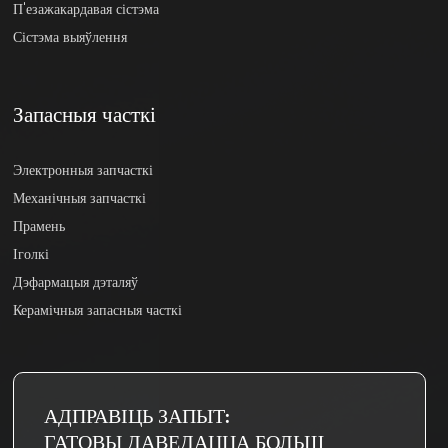
П'езажакардавая сістэма
Сістэма выяўлення
Запасныя часткі
Электронныя запчасткі
Механічныя запчасткі
Прамень
Іголкі
Дэфармацыя дэталяў
Керамічныя запасныя часткі
АДПРАВІЦЬ ЗАПЫТ:
ГАТОВЫ ДАВЕДАЦЦА БОЛЬШ