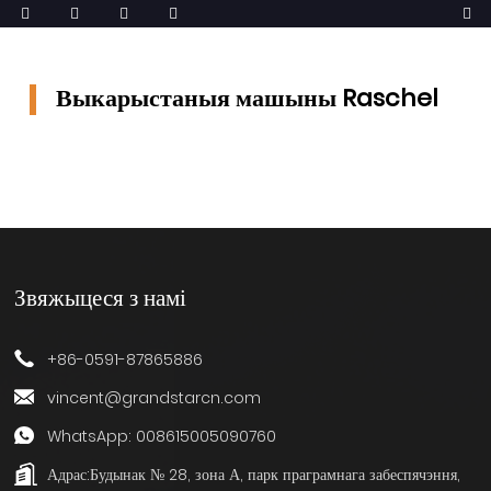
Выкарыстаныя машыны Raschel
Звяжыцеся з намі
+86-0591-87865886
vincent@grandstarcn.com
WhatsApp: 008615005090760
Адрас:
Будынак № 28, зона А, парк праграмнага забеспячэння,