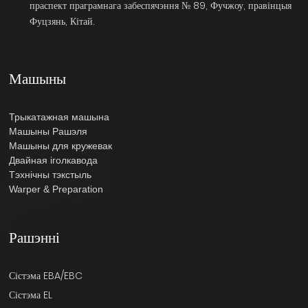
праспект праграмнага забеспячэння № 89, Фучжоу, правінцыя
Фуцзянь, Кітай.
Машыны
Трыкатажная машына
Машыны Рашэля
Машыны для кружевак
Двайная іголкавода
Тэхнічны тэкстыль
Warper & Preparation
Рашэнні
Сістэма EBA/EBC
Сістэма EL